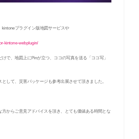
、
kintone
プラグイン版地図サービスや
or-kintone-webplugin/
だけで、地図上に
Pin
が立つ、ココの写真を送る「ココ写」
スとして、災害パッケージも参考出展させて頂きました。
な方からご意見アドバイスを頂き、とても価値ある時間とな