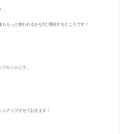
す。
版ももっと使われるかも
⁉︎
と期待するところです！
ンフロントにて。
シュアップさせておきます！