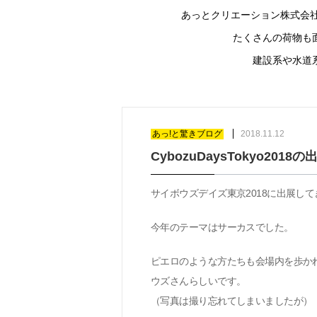
あっとクリエーション株式会社
たくさんの荷物も
建設系や水道
あっ!と驚きブログ
2018.11.12
CybozuDaysTokyo201
サイボウズデイズ東京
2018
に出展して
今年のテーマはサーカスでした。
ピエロのような方たちも会場内を歩か
ウズさんらしいです。
（写真は撮り忘れてしまいましたが）