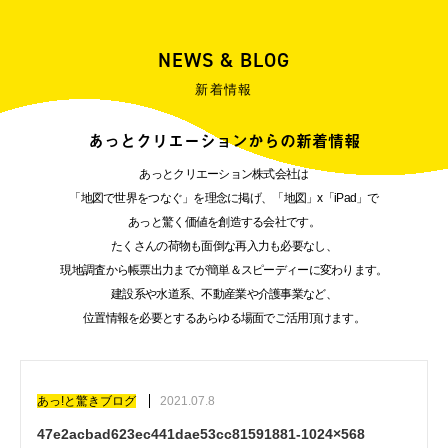
NEWS & BLOG
新着情報
あっとクリエーションからの新着情報
あっとクリエーション株式会社は
「地図で世界をつなぐ」を理念に掲げ、「地図」x「iPad」で
あっと驚く価値を創造する会社です。
たくさんの荷物も面倒な再入力も必要なし、
現地調査から帳票出力までが簡単＆スピーディーに変わります。
建設系や水道系、不動産業や介護事業など、
位置情報を必要とするあらゆる場面でご活用頂けます。
あっ!と驚きブログ
2021.07.8
47e2acbad623ec441dae53cc81591881-1024×568