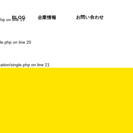
お問い合わせ
BLOG
企業情報
php
on line
19
le.php
on line
20
ation/single.php
on line
21